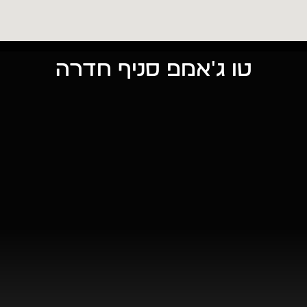
טו ג'אמפ סניף חדרה