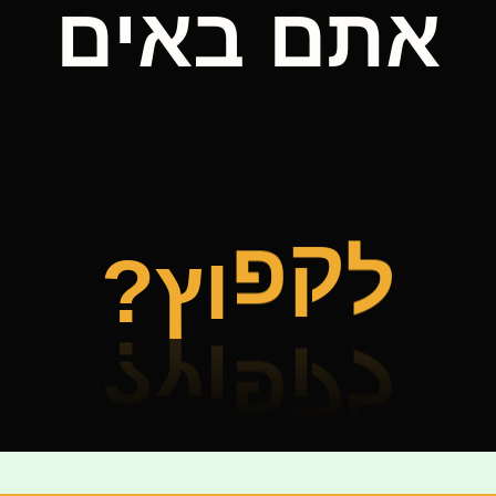
אתם באים
?
ץ
ל
ק
פ
ו